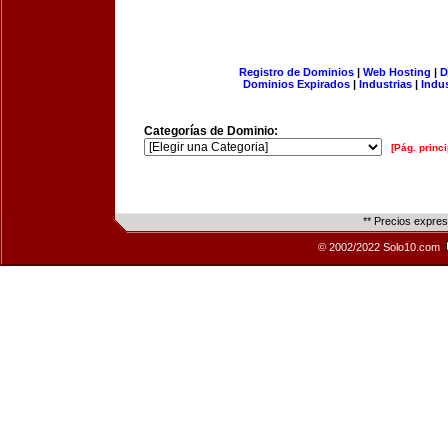
Registro de Dominios
|
Web Hosting
|
D
Dominios Expirados
|
Industrias
|
Indu
Categorías de Dominio:
[Pág. princi
** Precios expre
© 2002/2022 Solo10.com