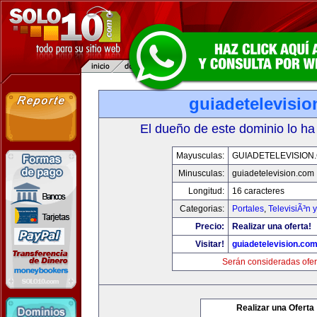
guiadetelevisi
El dueño de este dominio lo ha
Mayusculas:
GUIADETELEVISION
Minusculas:
guiadetelevision.com
Longitud:
16 caracteres
Categorias:
Portales
,
TelevisiÃ³n 
Precio:
Realizar una oferta!
Visitar!
guiadetelevision.co
Serán consideradas ofer
Realizar una Oferta