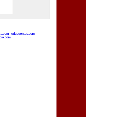
as.com
|
educuentos.com
|
pio.com
|