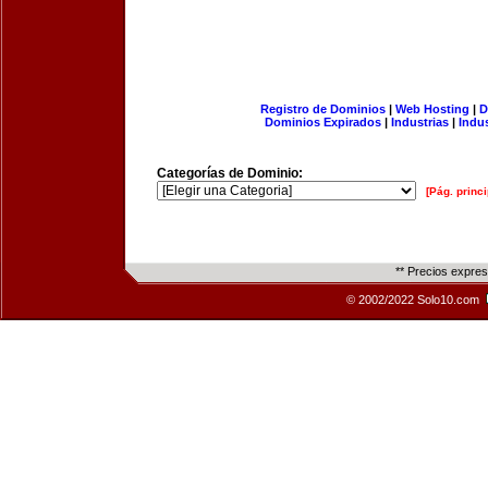
Registro de Dominios
|
Web Hosting
|
D
Dominios Expirados
|
Industrias
|
Indu
Categorías de Dominio:
[Pág. princi
** Precios expre
© 2002/2022 Solo10.com