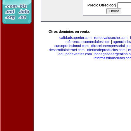
Precio Ofrecido $
Otros dominios en venta:
calidadsuperior.com
|
renuevatucoche.com
|
referenciascomerciales.com
|
agenciadev
cursoprofesional.com
|
direccionempresarial.co
desarrollointernet.com
|
ofertasdeproductos.com
|
c
|
equipodeventas.com
|
bodegasdeargentina.
informesfinancieros.co