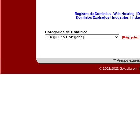
Registro de Dominios
|
Web Hosting
|
D
Dominios Expirados
|
Industrias
|
Indu
Categorías de Dominio:
[Pág. princi
** Precios expre
© 2002/2022 Solo10.com