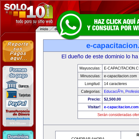
e-capacitacio
El dueño de este dominio lo ha
Mayusculas:
E-CAPACITACION.
Minusculas:
e-capacitacion.com
Longitud:
14 caracteres
Categorias:
EducaciÃ³n
,
Profesi
Precio:
$2,500.00
Visitar!
e-capacitacion.com
Serán consideradas ofer
R