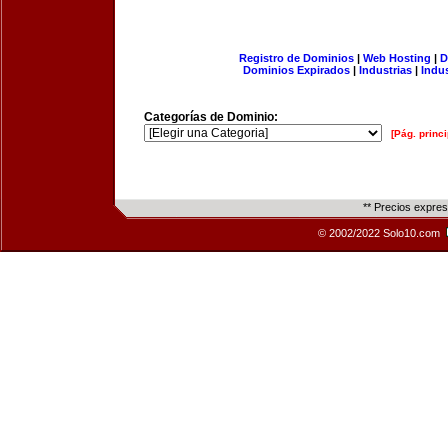
Registro de Dominios
|
Web Hosting
|
D
Dominios Expirados
|
Industrias
|
Indu
Categorías de Dominio:
[Pág. princi
** Precios expre
© 2002/2022 Solo10.com