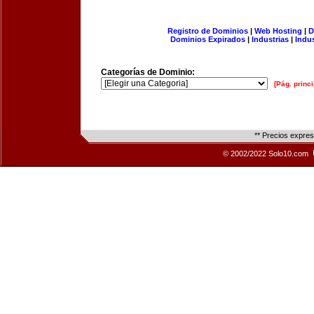
Registro de Dominios
|
Web Hosting
|
D
Dominios Expirados
|
Industrias
|
Indu
Categorías de Dominio:
[Pág. princi
** Precios expre
© 2002/2022 Solo10.com