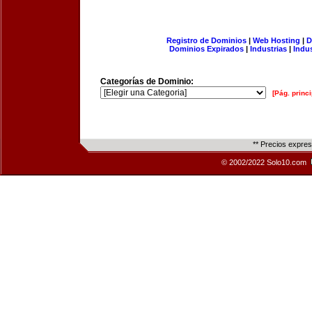
Registro de Dominios
|
Web Hosting
|
D
Dominios Expirados
|
Industrias
|
Indu
Categorías de Dominio:
[Pág. princi
** Precios expre
© 2002/2022 Solo10.com