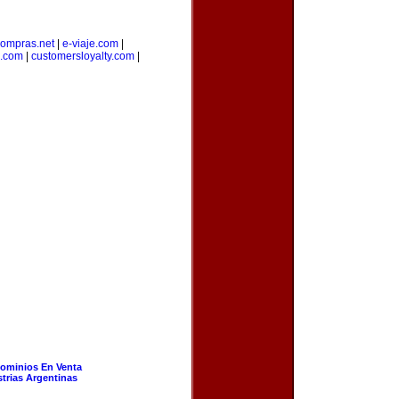
ompras.net
|
e-viaje.com
|
.com
|
customersloyalty.com
|
ominios En Venta
strias Argentinas