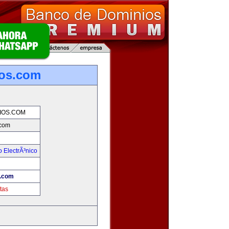
os.com
IOS.COM
com
 ElectrÃ³nico
!
.com
tas