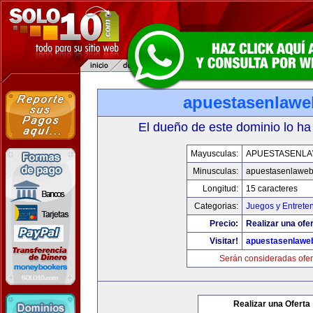
apuestasenlaw
El dueño de este dominio lo ha
Mayusculas:
APUESTASENL
Minusculas:
apuestasenlawe
Longitud:
15 caracteres
Categorias:
Juegos y Entrete
Precio:
Realizar una ofer
Visitar!
apuestasenlawe
Serán consideradas ofer
Realizar una Oferta