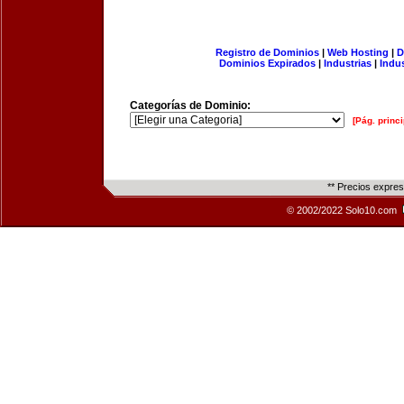
Registro de Dominios
|
Web Hosting
|
D
Dominios Expirados
|
Industrias
|
Indu
Categorías de Dominio:
[Pág. princi
** Precios expre
© 2002/2022 Solo10.com