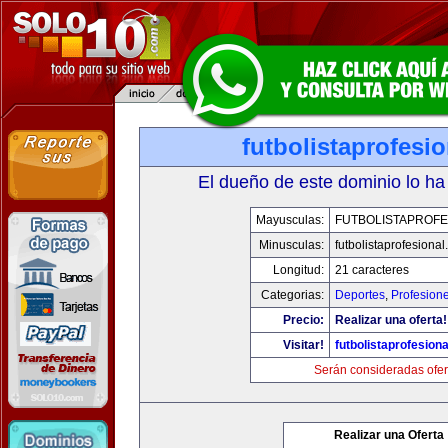
futbolistaprofesi
El dueño de este dominio lo ha
Mayusculas:
FUTBOLISTAPROFE
Minusculas:
futbolistaprofesiona
Longitud:
21 caracteres
Categorias:
Deportes
,
Profesion
Precio:
Realizar una oferta!
Visitar!
futbolistaprofesion
Serán consideradas ofer
Realizar una Oferta