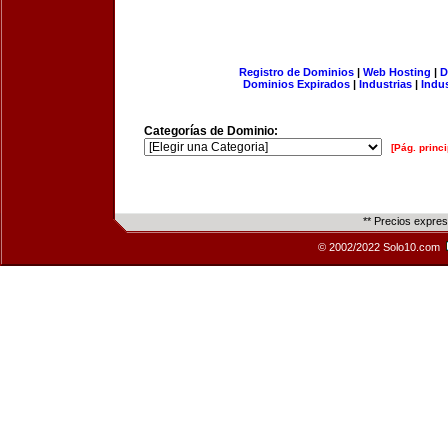
Registro de Dominios
|
Web Hosting
|
D
Dominios Expirados
|
Industrias
|
Indu
Categorías de Dominio:
[Pág. princi
** Precios expre
© 2002/2022 Solo10.com