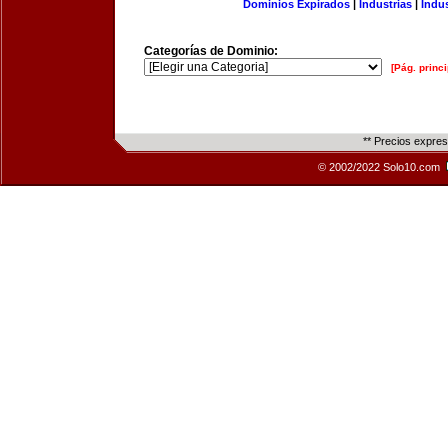
Dominios Expirados
|
Industrias
|
Indu
Categorías de Dominio:
[Pág. princi
** Precios expre
© 2002/2022 Solo10.com