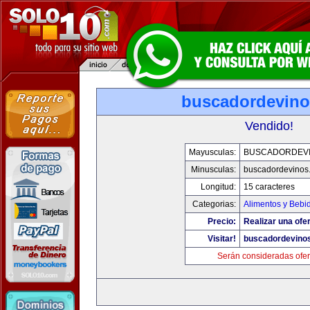
buscadordevin
Vendido!
Mayusculas:
BUSCADORDEV
Minusculas:
buscadordevinos
Longitud:
15 caracteres
Categorias:
Alimentos y Bebi
Precio:
Realizar una ofer
Visitar!
buscadordevino
Serán consideradas ofer