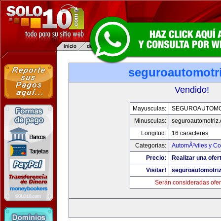
seguroautomotr
Vendido!
Mayusculas:
SEGUROAUTOMO
Minusculas:
seguroautomotriz
Longitud:
16 caracteres
Categorias:
AutomÃ³viles y C
Precio:
Realizar una ofer
Visitar!
seguroautomotri
Serán consideradas ofer