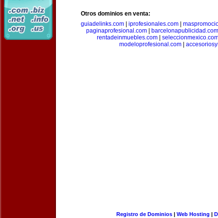
Otros dominios en venta:
guiadelinks.com
|
iprofesionales.com
|
maspromoci
paginaprofesional.com
|
barcelonapublicidad.co
rentadeinmuebles.com
|
seleccionmexico.co
modeloprofesional.com
|
accesorios
Registro de Dominios
|
Web Hosting
|
D