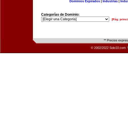
Dominios Expirados
|
Industrias
|
Indu
Categorías de Dominio:
[Pág. princi
** Precios expre
© 2002/2022 Solo10.com