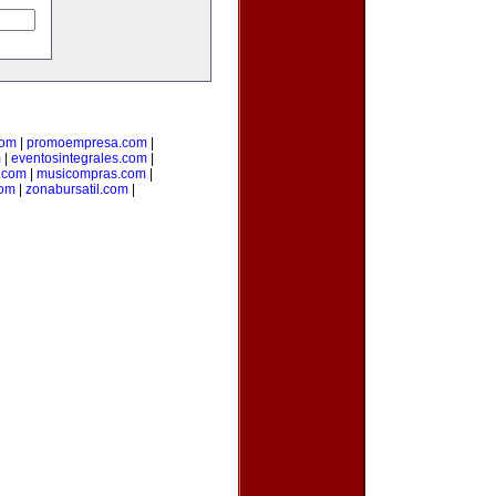
com
|
promoempresa.com
|
m
|
eventosintegrales.com
|
.com
|
musicompras.com
|
com
|
zonabursatil.com
|