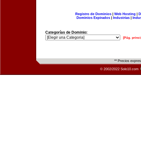
Registro de Dominios
|
Web Hosting
|
D
Dominios Expirados
|
Industrias
|
Indu
Categorías de Dominio:
[Pág. princi
** Precios expre
© 2002/2022 Solo10.com