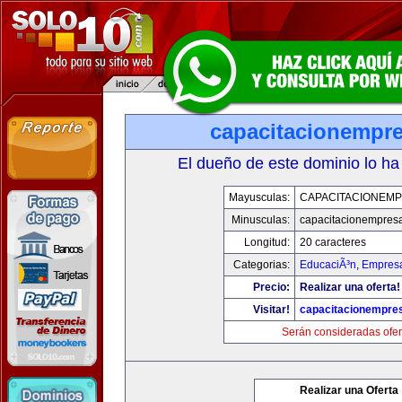
capacitacionempr
El dueño de este dominio lo ha
Mayusculas:
CAPACITACIONEM
Minusculas:
capacitacionempres
Longitud:
20 caracteres
Categorias:
EducaciÃ³n
,
Empresa
Precio:
Realizar una oferta!
Visitar!
capacitacionempre
Serán consideradas ofer
Realizar una Oferta