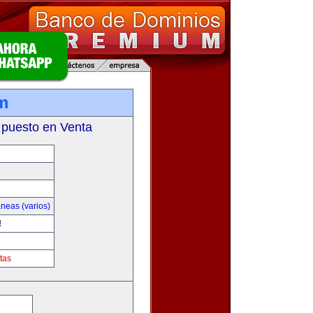
om
 puesto en Venta
neas (varios)
!
tas