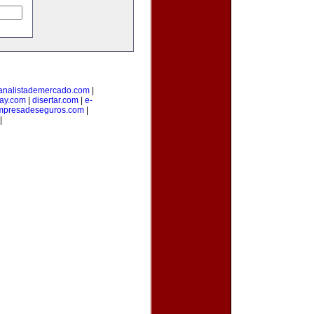
analistademercado.com
|
ay.com
|
disertar.com
|
e-
mpresadeseguros.com
|
|