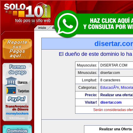
disertar.c
El dueño de este dominio lo ha
Mayusculas:
DISERTAR.COM
Minusculas:
disertar.com
Longitud:
8 caracteres
Categorias:
EducaciÃ³n
,
Miscela
Precio:
Realizar una oferta
Visitar!
disertar.com
Serán consideradas ofer
Realizar una Oferta