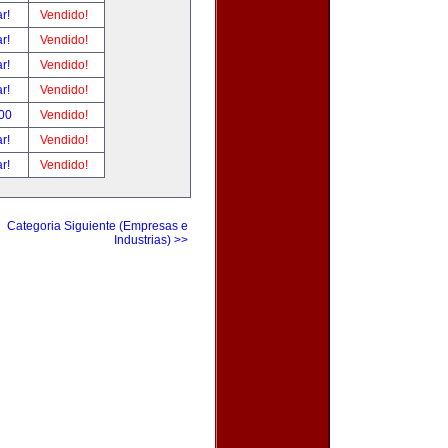
ar!
Vendido!
ar!
Vendido!
ar!
Vendido!
ar!
Vendido!
.00
Vendido!
ar!
Vendido!
ar!
Vendido!
Categoria Siguiente (Empresas e
Industrias) >>