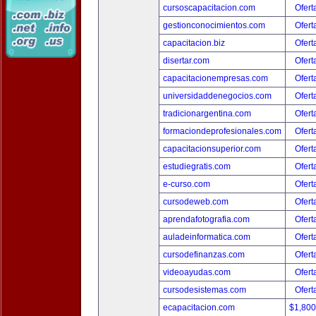
cursoscapacitacion.com
Ofert
gestionconocimientos.com
Ofert
capacitacion.biz
Ofert
disertar.com
Ofert
capacitacionempresas.com
Ofert
universidaddenegocios.com
Ofert
tradicionargentina.com
Ofert
formaciondeprofesionales.com
Ofert
capacitacionsuperior.com
Ofert
estudiegratis.com
Ofert
e-curso.com
Ofert
cursodeweb.com
Ofert
aprendafotografia.com
Ofert
auladeinformatica.com
Ofert
cursodefinanzas.com
Ofert
videoayudas.com
Ofert
cursodesistemas.com
Ofert
ecapacitacion.com
$1,80