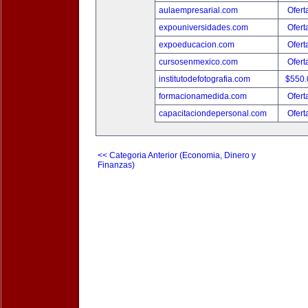
aulaempresarial.com
Ofert
expouniversidades.com
Ofert
expoeducacion.com
Ofert
cursosenmexico.com
Ofert
institutodefotografia.com
$550
formacionamedida.com
Ofert
capacitaciondepersonal.com
Ofert
<< Categoria Anterior (Economia, Dinero y
Finanzas)