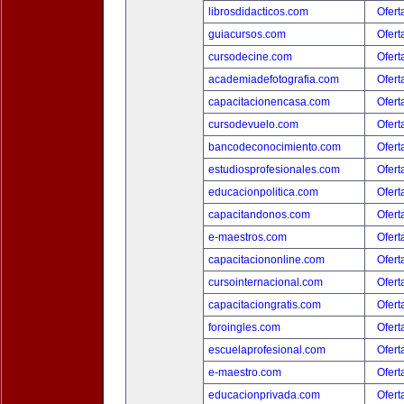
librosdidacticos.com
Ofert
guiacursos.com
Ofert
cursodecine.com
Ofert
academiadefotografia.com
Ofert
capacitacionencasa.com
Ofert
cursodevuelo.com
Ofert
bancodeconocimiento.com
Ofert
estudiosprofesionales.com
Ofert
educacionpolitica.com
Ofert
capacitandonos.com
Ofert
e-maestros.com
Ofert
capacitaciononline.com
Ofert
cursointernacional.com
Ofert
capacitaciongratis.com
Ofert
foroingles.com
Ofert
escuelaprofesional.com
Ofert
e-maestro.com
Ofert
educacionprivada.com
Ofert